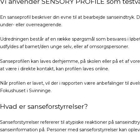
Vi anvender SENSORY PROFILE som testv
En sanseprofil beskriver din evne til at bearbejde sanseindtryk.
D
under- eller overreagerende.
Udredningen består af en række spørgsmål som besvares i løbe
udfyldes af barnet/den unge selv, eller af omsorgspersoner.
Sanseprofilen kan laves derhjemme, på skolen eller på et af vores
at være i direkte kontakt, kan profilen laves online.
Når profilen er lavet, vil der i rapporten være anbefalinger til 
Fokushuset i Svinninge.
Hvad er sanseforstyrrelser?
Sanseforstyrrelser refererer til atypiske reaktioner på sansein
sanseinformation på. Personer med sanseforstyrrelser kan oplev