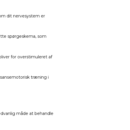
 om dit nervesystem er
rette spørgeskema, som
liver for overstimuleret af
å sansemotorisk træning i
sædvanlig måde at behandle