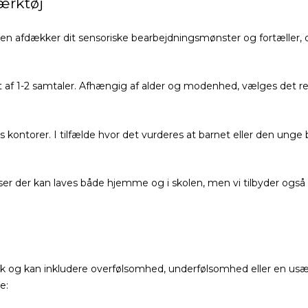
ærktøj
en afdækker dit sensoriske bearbejdningsmønster og fortæller,
t af 1-2 samtaler. Afhængig af alder og modenhed, vælges det 
 kontorer. I tilfælde hvor det vurderes at barnet eller den unge b
øvelser der kan laves både hjemme og i skolen, men vi tilbyder ogs
dtryk og kan inkludere overfølsomhed, underfølsomhed eller en u
e: