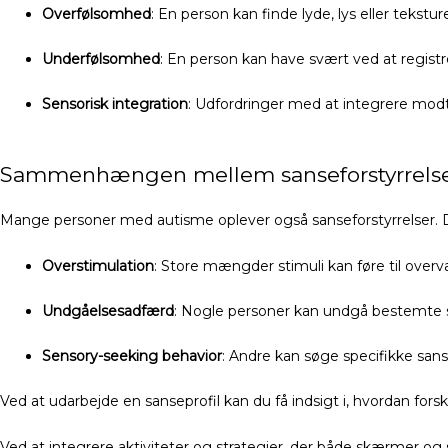
Overfølsomhed
: En person kan finde lyde, lys eller tekstu
Underfølsomhed
: En person kan have svært ved at regist
Sensorisk integration
: Udfordringer med at integrere modta
Sammenhængen mellem sanseforstyrrelse
Mange personer med autisme oplever også sanseforstyrrelser. Det 
Overstimulation
: Store mængder stimuli kan føre til over
Undgåelsesadfærd
: Nogle personer kan undgå bestemte st
Sensory-seeking behavior
: Andre kan søge specifikke sanse
Ved at udarbejde en sanseprofil kan du få indsigt i, hvordan fors
Ved at integrere aktiviteter og strategier, der både skærmer og