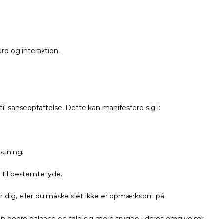
rd og interaktion.
il sanseopfattelse. Dette kan manifestere sig i:
astning.
e til bestemte lyde.
rer dig, eller du måske slet ikke er opmærksom på.
en bedre balance og føle sig mere trygge i deres omgivelser.