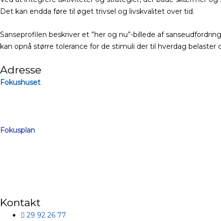
Det kan endda føre til øget trivsel og livskvalitet over tid.
Sanseprofilen beskriver et ”her og nu”-billede af sanseudfordrin
kan opnå større tolerance for de stimuli der til hverdag belaster 
Adresse
Fokushuset
Lammefjordsvej 3
4520 Svinninge
Fokusplan
Havnevej 1
4000 Roskilde
Udekørende indsatser på det meste af Sjælland
Kontakt
29 92 26 77