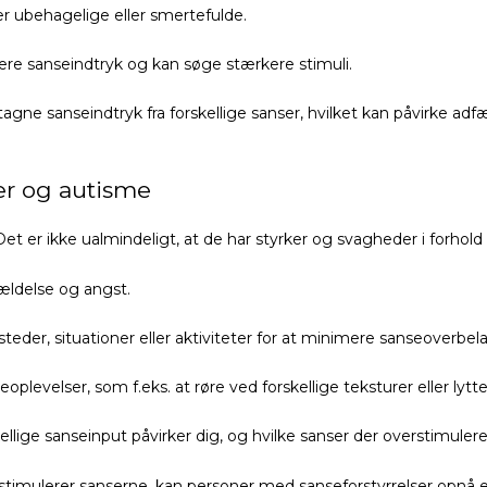
rer ubehagelige eller smertefulde.
rere sanseindtryk og kan søge stærkere stimuli.
gne sanseindtryk fra forskellige sanser, hvilket kan påvirke adfæ
r og autisme
er ikke ualmindeligt, at de har styrker og svagheder i forhold t
vældelse og angst.
eder, situationer eller aktiviteter for at minimere sanseoverbel
oplevelser, som f.eks. at røre ved forskellige teksturer eller lytt
kellige sanseinput påvirker dig, og hvilke sanser der overstimule
 stimulerer sanserne, kan personer med sanseforstyrrelser opnå 